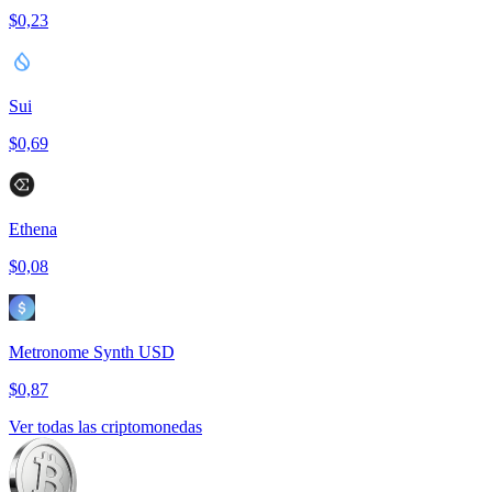
$0,23
Sui
$0,69
Ethena
$0,08
Metronome Synth USD
$0,87
Ver todas las criptomonedas