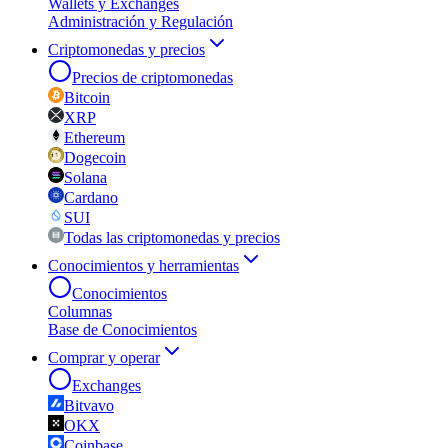
Wallets y Exchanges
Administración y Regulación
Criptomonedas y precios
Precios de criptomonedas
Bitcoin
XRP
Ethereum
Dogecoin
Solana
Cardano
SUI
Todas las criptomonedas y precios
Conocimientos y herramientas
Conocimientos
Columnas
Base de Conocimientos
Comprar y operar
Exchanges
Bitvavo
OKX
Coinbase