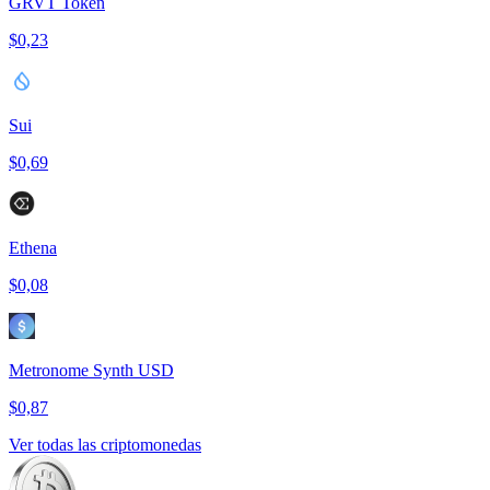
GRVT Token
$0,23
Sui
$0,69
Ethena
$0,08
Metronome Synth USD
$0,87
Ver todas las criptomonedas