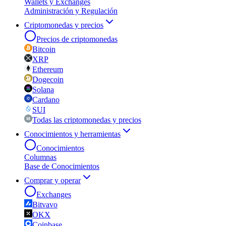
Wallets y Exchanges
Administración y Regulación
Criptomonedas y precios
Precios de criptomonedas
Bitcoin
XRP
Ethereum
Dogecoin
Solana
Cardano
SUI
Todas las criptomonedas y precios
Conocimientos y herramientas
Conocimientos
Columnas
Base de Conocimientos
Comprar y operar
Exchanges
Bitvavo
OKX
Coinbase