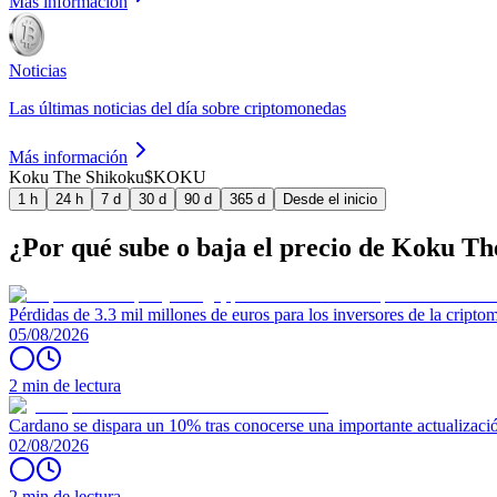
Más información
Noticias
Las últimas noticias del día sobre criptomonedas
Más información
Koku The Shikoku
$KOKU
1 h
24 h
7 d
30 d
90 d
365 d
Desde el inicio
¿Por qué sube o baja el precio de Koku T
Pérdidas de 3.3 mil millones de euros para los inversores de la crip
05/08/2026
2 min de lectura
Cardano se dispara un 10% tras conocerse una importante actualizaci
02/08/2026
2 min de lectura