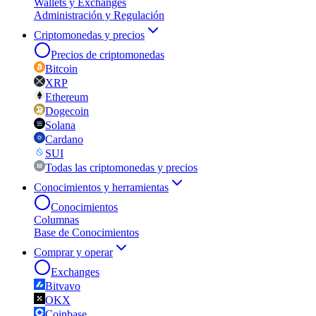
Wallets y Exchanges
Administración y Regulación
Criptomonedas y precios
Precios de criptomonedas
Bitcoin
XRP
Ethereum
Dogecoin
Solana
Cardano
SUI
Todas las criptomonedas y precios
Conocimientos y herramientas
Conocimientos
Columnas
Base de Conocimientos
Comprar y operar
Exchanges
Bitvavo
OKX
Coinbase