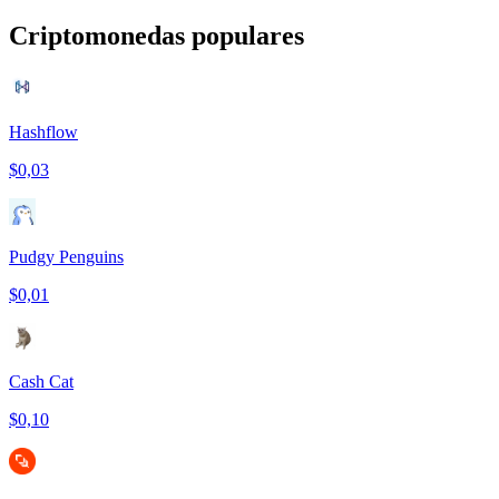
Criptomonedas populares
Hashflow
$0,03
Pudgy Penguins
$0,01
Cash Cat
$0,10