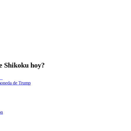
he Shikoku hoy?
tomoneda de Trump
ón