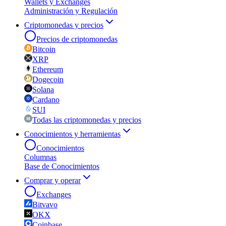
Wallets y Exchanges
Administración y Regulación
Criptomonedas y precios
Precios de criptomonedas
Bitcoin
XRP
Ethereum
Dogecoin
Solana
Cardano
SUI
Todas las criptomonedas y precios
Conocimientos y herramientas
Conocimientos
Columnas
Base de Conocimientos
Comprar y operar
Exchanges
Bitvavo
OKX
Coinbase