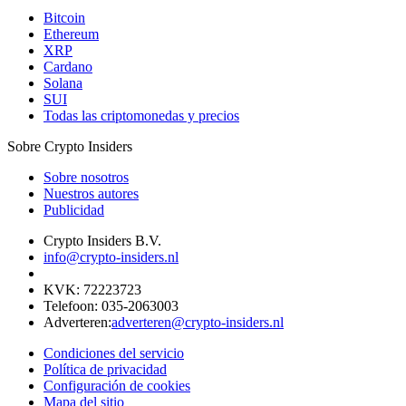
Bitcoin
Ethereum
XRP
Cardano
Solana
SUI
Todas las criptomonedas y precios
Sobre Crypto Insiders
Sobre nosotros
Nuestros autores
Publicidad
Crypto Insiders B.V.
info@crypto-insiders.nl
KVK
:
72223723
Telefoon
:
035-2063003
Adverteren
:
adverteren@crypto-insiders.nl
Condiciones del servicio
Política de privacidad
Configuración de cookies
Mapa del sitio