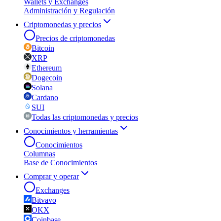
Wallets y Exchanges
Administración y Regulación
Criptomonedas y precios
Precios de criptomonedas
Bitcoin
XRP
Ethereum
Dogecoin
Solana
Cardano
SUI
Todas las criptomonedas y precios
Conocimientos y herramientas
Conocimientos
Columnas
Base de Conocimientos
Comprar y operar
Exchanges
Bitvavo
OKX
Coinbase