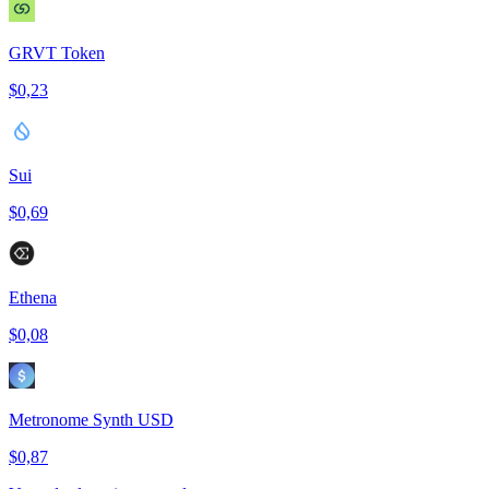
GRVT Token
$0,23
Sui
$0,69
Ethena
$0,08
Metronome Synth USD
$0,87