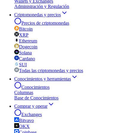
Wallets y Exchanges
Administración y Regulación
Criptomonedas y precios
Precios de criptomonedas
Bitcoin
XRP
Ethereum
Dogecoin
Solana
Cardano
SUI
Todas las criptomonedas y precios
Conocimientos y herramientas
Conocimientos
Columnas
Base de Conocimientos
Comprar y operar
Exchanges
Bitvavo
OKX
Coinbase