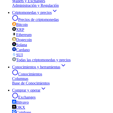
Wallets y Exchanges
Administración y Regulación
Criptomonedas y precios
Precios de criptomonedas
Bitcoin
XRP
Ethereum
Dogecoin
Solana
Cardano
SUI
Todas las criptomonedas y precios
Conocimientos y herramientas
Conocimientos
Columnas
Base de Conocimientos
Comprar y operar
Exchanges
Bitvavo
OKX
Coinbase