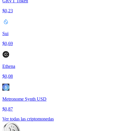
GRVT Token
$0,23
Sui
$0,69
Ethena
$0,08
Metronome Synth USD
$0,87
Ver todas las criptomonedas