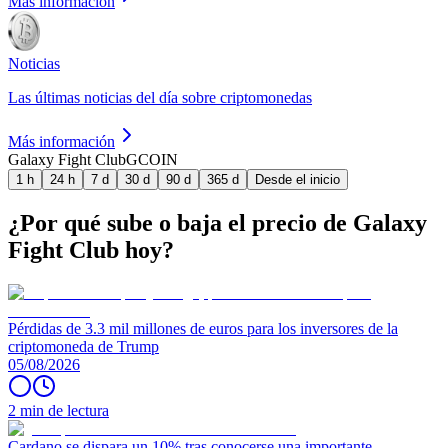
Más información
Noticias
Las últimas noticias del día sobre criptomonedas
Más información
Galaxy Fight Club
GCOIN
1 h
24 h
7 d
30 d
90 d
365 d
Desde el inicio
¿Por qué sube o baja el precio de Galaxy
Fight Club hoy?
Pérdidas de 3.3 mil millones de euros para los inversores de la
criptomoneda de Trump
05/08/2026
2 min de lectura
Cardano se dispara un 10% tras conocerse una importante