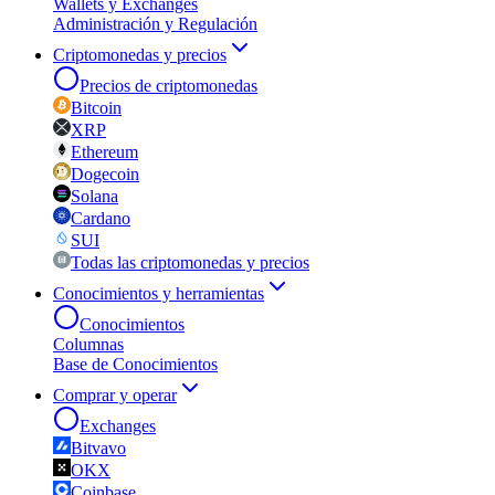
Wallets y Exchanges
Administración y Regulación
Criptomonedas y precios
Precios de criptomonedas
Bitcoin
XRP
Ethereum
Dogecoin
Solana
Cardano
SUI
Todas las criptomonedas y precios
Conocimientos y herramientas
Conocimientos
Columnas
Base de Conocimientos
Comprar y operar
Exchanges
Bitvavo
OKX
Coinbase