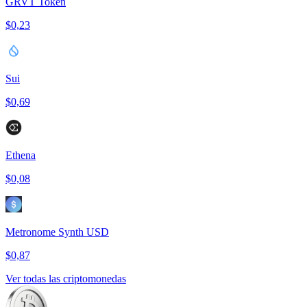
GRVT Token
$0,23
Sui
$0,69
Ethena
$0,08
Metronome Synth USD
$0,87
Ver todas las criptomonedas