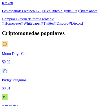
Kraken
Los españoles reciben €25,00 en Bitcoin gratis. Regístrate ahora
Comprar Bitcoin de forma rentable
Homepage
Whitepaper
Twitter
Discord
Discord
Criptomonedas populares
Moon Doge Coin
$0,02
Pudgy Penguins
$0,01