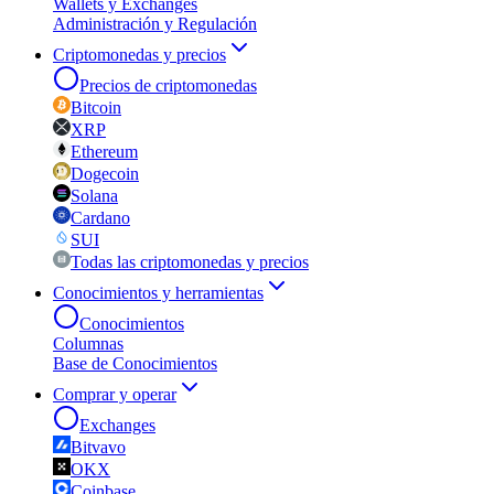
Wallets y Exchanges
Administración y Regulación
Criptomonedas y precios
Precios de criptomonedas
Bitcoin
XRP
Ethereum
Dogecoin
Solana
Cardano
SUI
Todas las criptomonedas y precios
Conocimientos y herramientas
Conocimientos
Columnas
Base de Conocimientos
Comprar y operar
Exchanges
Bitvavo
OKX
Coinbase