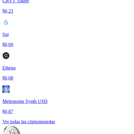
GRVT Token
$0,23
Sui
$0,69
Ethena
$0,08
Metronome Synth USD
$0,87
Ver todas las criptomonedas