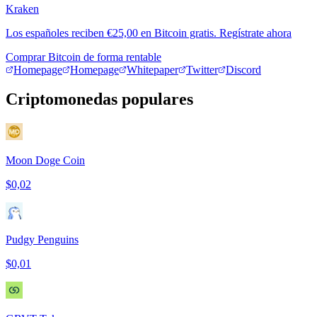
Kraken
Los españoles reciben €25,00 en Bitcoin gratis. Regístrate ahora
Comprar Bitcoin de forma rentable
Homepage
Homepage
Whitepaper
Twitter
Discord
Criptomonedas populares
Moon Doge Coin
$0,02
Pudgy Penguins
$0,01