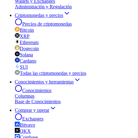
Wallets y Exchanges
Administración y Regulación
Criptomonedas y precios
Precios de criptomonedas
Bitcoin
XRP
Ethereum
Dogecoin
Solana
Cardano
SUI
Todas las criptomonedas y precios
Conocimientos y herramientas
Conocimientos
Columnas
Base de Conocimientos
Comprar y operar
Exchanges
Bitvavo
OKX
Coinbase