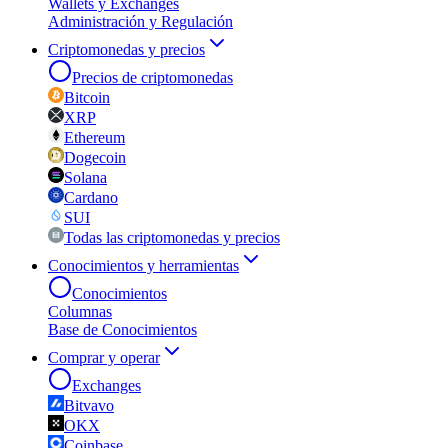
Wallets y Exchanges
Administración y Regulación
Criptomonedas y precios
Precios de criptomonedas
Bitcoin
XRP
Ethereum
Dogecoin
Solana
Cardano
SUI
Todas las criptomonedas y precios
Conocimientos y herramientas
Conocimientos
Columnas
Base de Conocimientos
Comprar y operar
Exchanges
Bitvavo
OKX
Coinbase