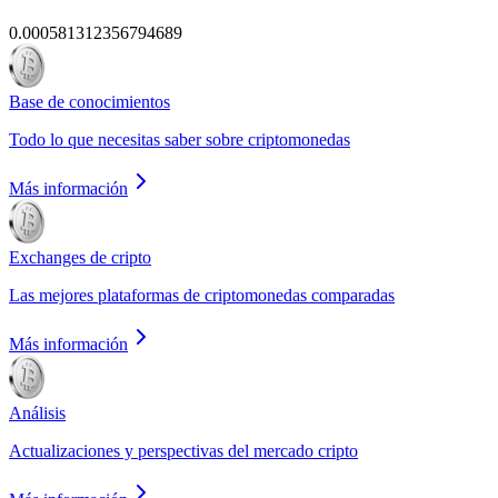
0.000581312356794689
Base de conocimientos
Todo lo que necesitas saber sobre criptomonedas
Más información
Exchanges de cripto
Las mejores plataformas de criptomonedas comparadas
Más información
Análisis
Actualizaciones y perspectivas del mercado cripto