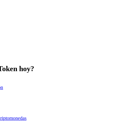
 Token hoy?
ón
 criptomonedas