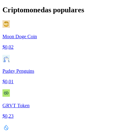
Criptomonedas populares
Moon Doge Coin
$0,02
Pudgy Penguins
$0,01
GRVT Token
$0,23