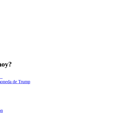
hoy?
tomoneda de Trump
ón