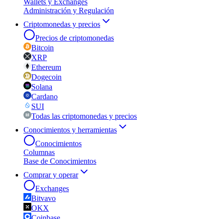
Wallets y Exchanges
Administración y Regulación
Criptomonedas y precios
Precios de criptomonedas
Bitcoin
XRP
Ethereum
Dogecoin
Solana
Cardano
SUI
Todas las criptomonedas y precios
Conocimientos y herramientas
Conocimientos
Columnas
Base de Conocimientos
Comprar y operar
Exchanges
Bitvavo
OKX
Coinbase