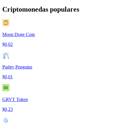
Criptomonedas populares
Moon Doge Coin
$0,02
Pudgy Penguins
$0,01
GRVT Token
$0,23