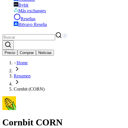
Bybit
Más exchanges
Reseñas
Bitvavo Reseña
Precio
Comprar
Noticias
Home
Resumen
Cornbit (CORN)
Cornbit
CORN