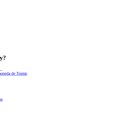
oy?
tomoneda de Trump
ón