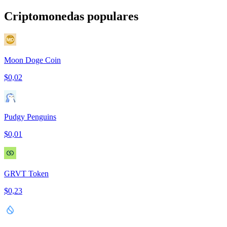
Criptomonedas populares
Moon Doge Coin
$0,02
Pudgy Penguins
$0,01
GRVT Token
$0,23