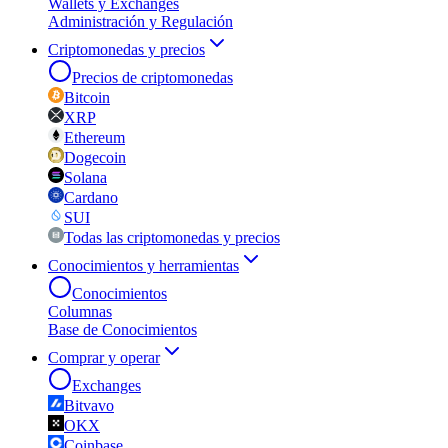
Wallets y Exchanges
Administración y Regulación
Criptomonedas y precios
Precios de criptomonedas
Bitcoin
XRP
Ethereum
Dogecoin
Solana
Cardano
SUI
Todas las criptomonedas y precios
Conocimientos y herramientas
Conocimientos
Columnas
Base de Conocimientos
Comprar y operar
Exchanges
Bitvavo
OKX
Coinbase