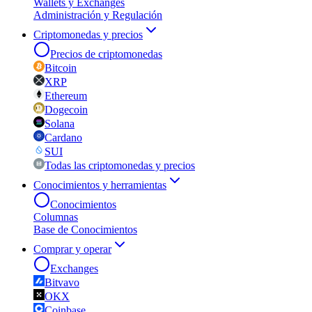
Wallets y Exchanges
Administración y Regulación
Criptomonedas y precios
Precios de criptomonedas
Bitcoin
XRP
Ethereum
Dogecoin
Solana
Cardano
SUI
Todas las criptomonedas y precios
Conocimientos y herramientas
Conocimientos
Columnas
Base de Conocimientos
Comprar y operar
Exchanges
Bitvavo
OKX
Coinbase