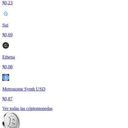
$0,23
Sui
$0,69
Ethena
$0,08
Metronome Synth USD
$0,87
Ver todas las criptomonedas