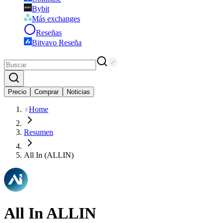
Bybit
Más exchanges
Reseñas
Bitvavo Reseña
Precio
Comprar
Noticias
Home
Resumen
All In (ALLIN)
All In
ALLIN