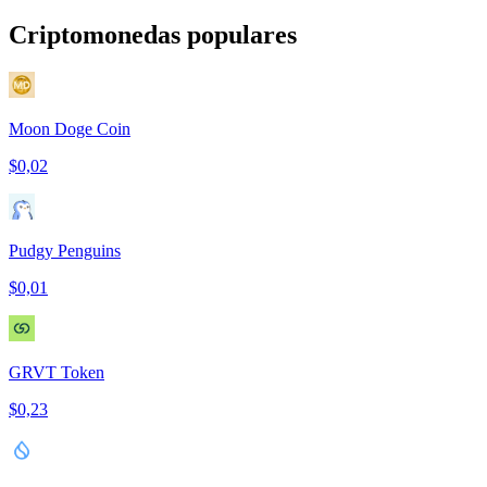
Criptomonedas populares
Moon Doge Coin
$0,02
Pudgy Penguins
$0,01
GRVT Token
$0,23