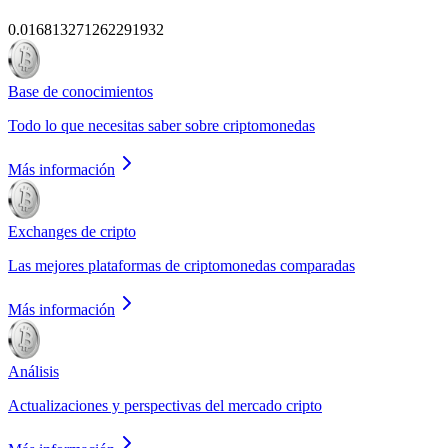
0.016813271262291932
Base de conocimientos
Todo lo que necesitas saber sobre criptomonedas
Más información
Exchanges de cripto
Las mejores plataformas de criptomonedas comparadas
Más información
Análisis
Actualizaciones y perspectivas del mercado cripto