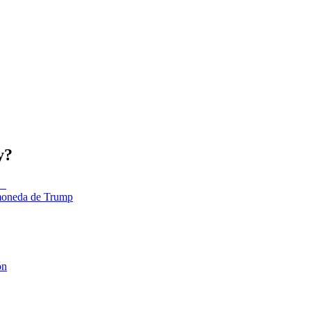
y?
tomoneda de Trump
ón