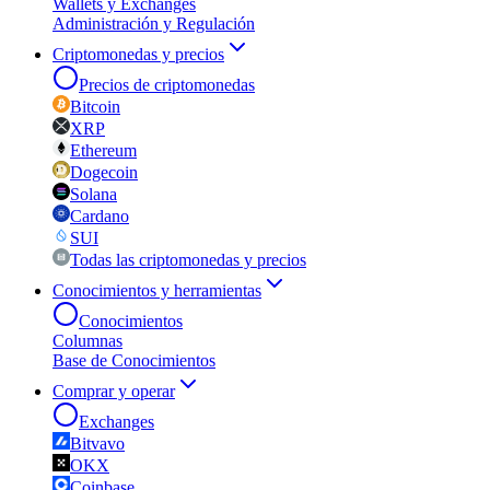
Wallets y Exchanges
Administración y Regulación
Criptomonedas y precios
Precios de criptomonedas
Bitcoin
XRP
Ethereum
Dogecoin
Solana
Cardano
SUI
Todas las criptomonedas y precios
Conocimientos y herramientas
Conocimientos
Columnas
Base de Conocimientos
Comprar y operar
Exchanges
Bitvavo
OKX
Coinbase