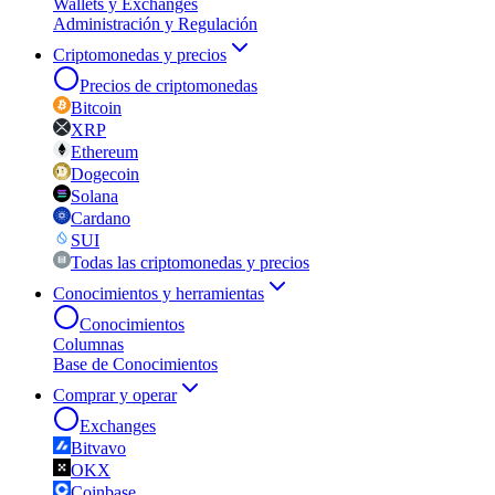
Wallets y Exchanges
Administración y Regulación
Criptomonedas y precios
Precios de criptomonedas
Bitcoin
XRP
Ethereum
Dogecoin
Solana
Cardano
SUI
Todas las criptomonedas y precios
Conocimientos y herramientas
Conocimientos
Columnas
Base de Conocimientos
Comprar y operar
Exchanges
Bitvavo
OKX
Coinbase