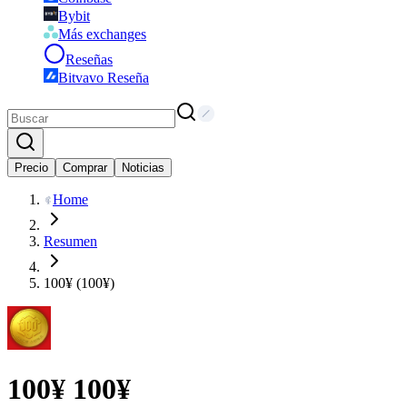
Bybit
Más exchanges
Reseñas
Bitvavo Reseña
Precio
Comprar
Noticias
Home
Resumen
100¥ (100¥)
100¥
100¥