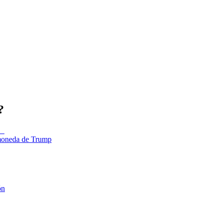
?
tomoneda de Trump
ón