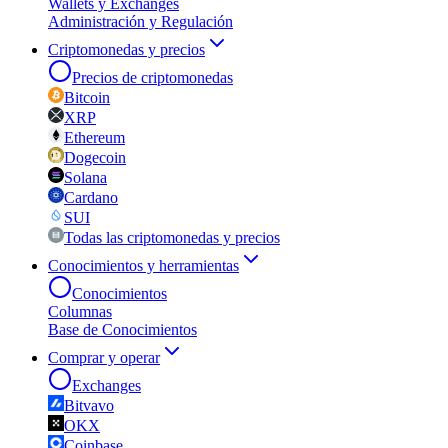
Wallets y Exchanges
Administración y Regulación
Criptomonedas y precios
Precios de criptomonedas
Bitcoin
XRP
Ethereum
Dogecoin
Solana
Cardano
SUI
Todas las criptomonedas y precios
Conocimientos y herramientas
Conocimientos
Columnas
Base de Conocimientos
Comprar y operar
Exchanges
Bitvavo
OKX
Coinbase