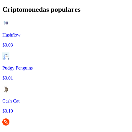
Criptomonedas populares
Hashflow
$0,03
Pudgy Penguins
$0,01
Cash Cat
$0,10